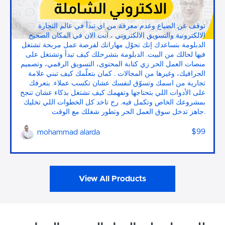
دبلومة التجارة الالكترونية والتسويق الشاملة
توقف عن الضياع وعدم معرفة من اي تبدأ في عالم التجارة
الالكترونية والتسويق الالكتروني ، انت الان في المكان الصحيح
الدبلومة بتساعدك إنك تحوّل مهاراتك لفرصة عمل مربحة تشتغل
فيها لحالك من البيت. الدبلومة بتشرحلك كيف تبدأ وتشتغل على
منصات العمل الحر زي كتابة المحتوى، التسويق الرقمي، وتصميم
الجرافيك، وغيرها من المجالات . كمان بتعلّمك كيف تبني علامة
تجارية من اسمك وتسوّق لنفسك عشان تكسب عملاء. بتعرفك
على الأدوات اللي بتحتاجها وتفهمك كيف تشتغل بذكاء عشان تنجح
بمشروعك الخاص وتكمل فيه. رح تاخد كل الخطوات اللي تخليك
جاهز تدخل سوق العمل الحر وتطور شغلك مع الوقت.
$99
mohammad alarda
View All Products