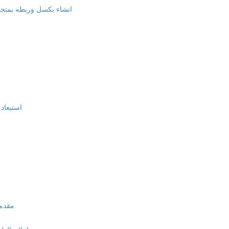
انشاء بكسل وربطه بمتجر وور
استبعاد 
مقدمة