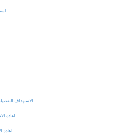
استر
الاستهداف التفصيلي و
اعادة الا
اعادة ا